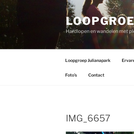
Ga
naar
LOOPGROE
de
inhoud
Hardlopen en wandelen met pl
Loopgroep Julianapark
Ervar
Foto’s
Contact
IMG_6657