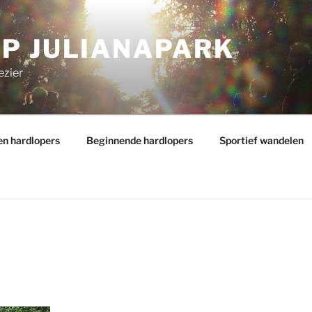
P JULIANAPARK
ezier
en hardlopers
Beginnende hardlopers
Sportief wandelen